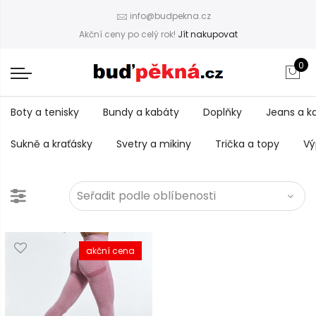
info@budpekna.cz
Akční ceny po celý rok!
Jít nakupovat
0
Boty a tenisky
Bundy a kabáty
Doplňky
Jeans a k
Sukně a kraťásky
Svetry a mikiny
Trička a topy
Vý