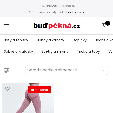
info@budpekna.cz
Akční ceny po celý rok!
Jít nakupovat
0
Boty a tenisky
Bundy a kabáty
Doplňky
Jeans a k
Sukně a kraťásky
Svetry a mikiny
Trička a topy
Vý