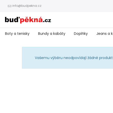
info@budpekna.cz
Boty a tenisky
Bundy a kabáty
Doplňky
Jeans a k
Vašemu výběru neodpovídají žádné produkt