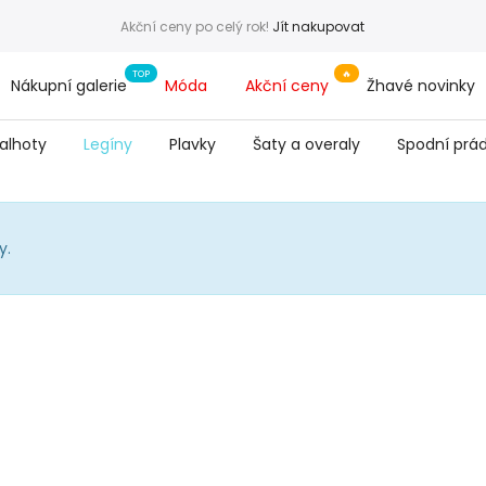
Akční ceny po celý rok!
Jít nakupovat
Nákupní galerie
Móda
Akční ceny
Žhavé novinky
alhoty
Legíny
Plavky
Šaty a overaly
Spodní prád
y.