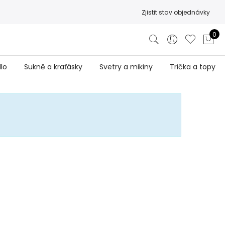
Zjistit stav objednávky
0
lo
Sukně a kraťásky
Svetry a mikiny
Trička a topy