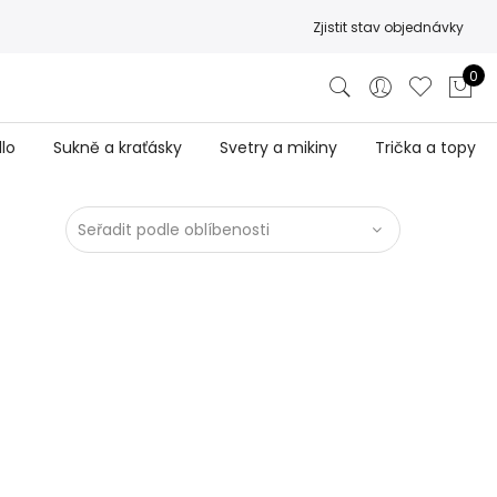
Zjistit stav objednávky
0
lo
Sukně a kraťásky
Svetry a mikiny
Trička a topy