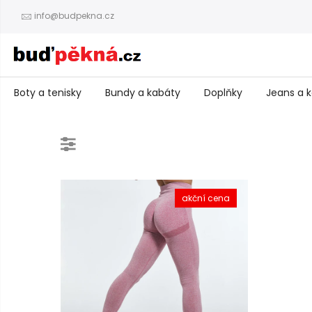
info@budpekna.cz
Boty a tenisky
Bundy a kabáty
Doplňky
Jeans a k