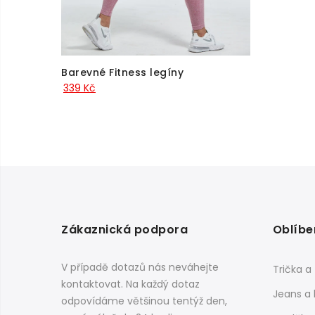
Barevné Fitness legíny
339
Kč
Zákaznická podpora
Oblíbe
V případě dotazů nás neváhejte
Trička a
kontaktovat. Na každý dotaz
Jeans a 
odpovídáme většinou tentýž den,