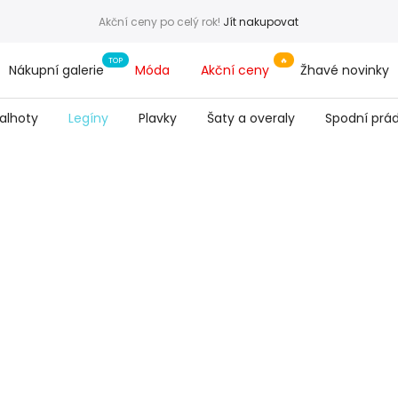
Akční ceny po celý rok!
Jít nakupovat
Nákupní galerie
Móda
Akční ceny
Žhavé novinky
alhoty
Legíny
Plavky
Šaty a overaly
Spodní prád