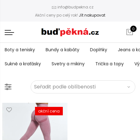
info@budpekna.cz
Akční ceny po celý rok!
Jít nakupovat
0
Boty a tenisky
Bundy a kabáty
Doplňky
Jeans a k
Sukně a kraťásky
Svetry a mikiny
Trička a topy
Vý