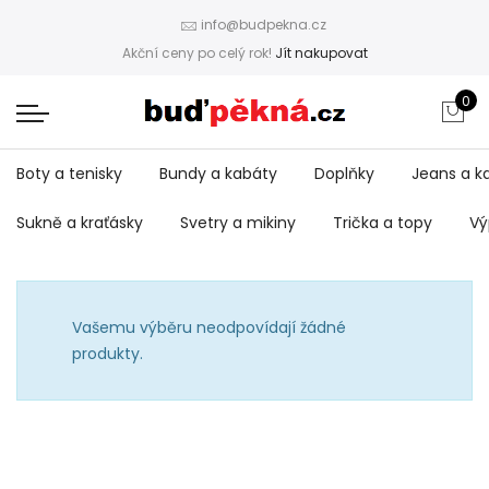
info@budpekna.cz
Akční ceny po celý rok!
Jít nakupovat
0
Boty a tenisky
Bundy a kabáty
Doplňky
Jeans a k
Sukně a kraťásky
Svetry a mikiny
Trička a topy
Vý
Vašemu výběru neodpovídají žádné
produkty.