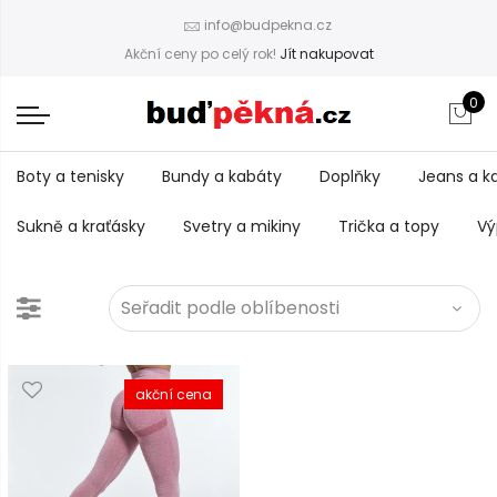
info@budpekna.cz
Akční ceny po celý rok!
Jít nakupovat
0
Boty a tenisky
Bundy a kabáty
Doplňky
Jeans a k
Sukně a kraťásky
Svetry a mikiny
Trička a topy
Vý